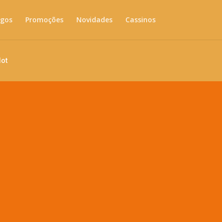
ogos
Promoções
Novidades
Cassinos
lot