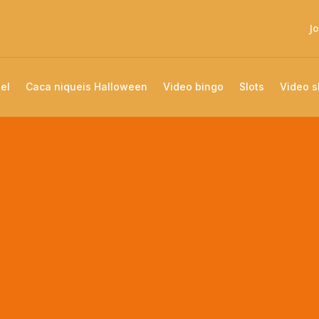
J
el
Caca niqueis Halloween
Video bingo
Slots
Video s
 ao
os
go!