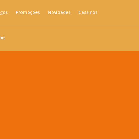
ogos
Promoções
Novidades
Cassinos
lot