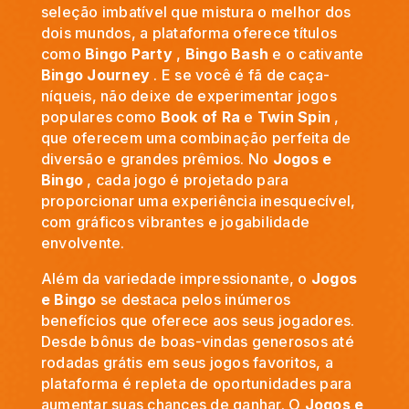
seleção imbatível que mistura o melhor dos
dois mundos, a plataforma oferece títulos
como
Bingo Party
,
Bingo Bash
e o cativante
Bingo Journey
. E se você é fã de caça-
níqueis, não deixe de experimentar jogos
populares como
Book of Ra
e
Twin Spin
,
que oferecem uma combinação perfeita de
diversão e grandes prêmios. No
Jogos e
Bingo
, cada jogo é projetado para
proporcionar uma experiência inesquecível,
com gráficos vibrantes e jogabilidade
envolvente.
Além da variedade impressionante, o
Jogos
e Bingo
se destaca pelos inúmeros
benefícios que oferece aos seus jogadores.
Desde bônus de boas-vindas generosos até
rodadas grátis em seus jogos favoritos, a
plataforma é repleta de oportunidades para
aumentar suas chances de ganhar. O
Jogos e