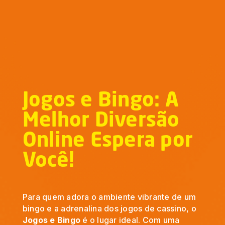
Mais jogos aqui
Jogos e Bingo: A
Melhor Diversão
Online Espera por
Você!
Para quem adora o ambiente vibrante de um
bingo e a adrenalina dos jogos de cassino, o
Jogos e Bingo
é o lugar ideal. Com uma