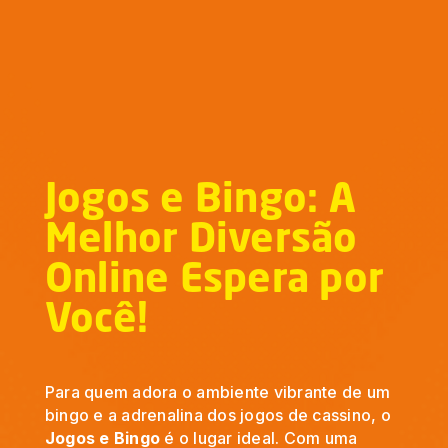
Mais jogos aqui
Jogos e Bingo: A
Melhor Diversão
Online Espera por
Você!
Para quem adora o ambiente vibrante de um
bingo e a adrenalina dos jogos de cassino, o
Jogos e Bingo
é o lugar ideal. Com uma