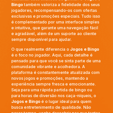
Bingo
também valoriza a fidelidade dos seus
jogadores, recompensando-os com ofertas
exclusivas e promoções especiais. Tudo isso
é complementado por uma interface simples
e intuitiva, que garante uma navegação fácil
e agradável, além de um suporte ao cliente
sempre disponível para ajudar.
O que realmente diferencia o
Jogos e Bingo
é o foco no jogador. Aqui, cada detalhe é
pensado para que você se sinta parte de uma
comunidade vibrante e acolhedora. A
plataforma é constantemente atualizada com
novos jogos e promoções, mantendo a
experiência sempre fresca e emocionante.
Seja para uma rápida partida de bingo ou
para horas de diversão nos caça-níqueis, o
Jogos e Bingo
é o lugar ideal para quem
busca entretenimento de qualidade. Não