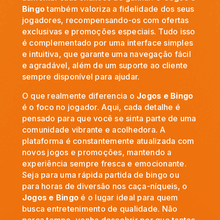
Bingo
também valoriza a fidelidade dos seus
jogadores, recompensando-os com ofertas
exclusivas e promoções especiais. Tudo isso
é complementado por uma interface simples
e intuitiva, que garante uma navegação fácil
e agradável, além de um suporte ao cliente
sempre disponível para ajudar.
O que realmente diferencia o
Jogos e Bingo
é o foco no jogador. Aqui, cada detalhe é
pensado para que você se sinta parte de uma
comunidade vibrante e acolhedora. A
plataforma é constantemente atualizada com
novos jogos e promoções, mantendo a
experiência sempre fresca e emocionante.
Seja para uma rápida partida de bingo ou
para horas de diversão nos caça-níqueis, o
Jogos e Bingo
é o lugar ideal para quem
busca entretenimento de qualidade. Não