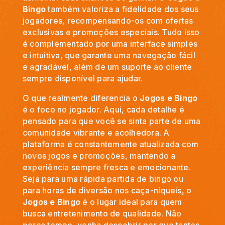
Bingo
também valoriza a fidelidade dos seus
jogadores, recompensando-os com ofertas
exclusivas e promoções especiais. Tudo isso
é complementado por uma interface simples
e intuitiva, que garante uma navegação fácil
e agradável, além de um suporte ao cliente
sempre disponível para ajudar.
O que realmente diferencia o
Jogos e Bingo
é o foco no jogador. Aqui, cada detalhe é
pensado para que você se sinta parte de uma
comunidade vibrante e acolhedora. A
plataforma é constantemente atualizada com
novos jogos e promoções, mantendo a
experiência sempre fresca e emocionante.
Seja para uma rápida partida de bingo ou
para horas de diversão nos caça-níqueis, o
Jogos e Bingo
é o lugar ideal para quem
busca entretenimento de qualidade. Não