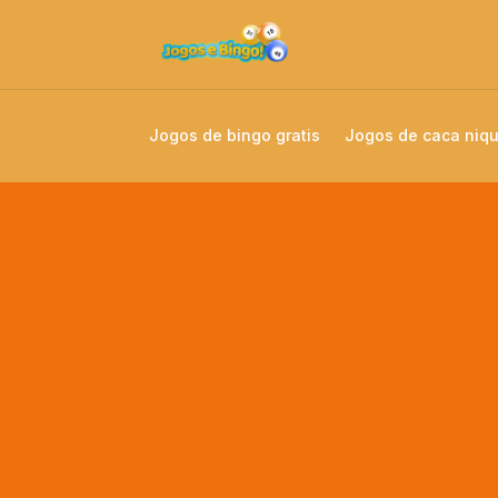
Jogos de bingo gratis
Jogos de caca niqu
Bem-vindo
universo d
jogos e bin