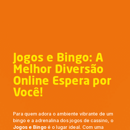
Mais jogos aqui
Jogos e Bingo: A
Melhor Diversão
Online Espera por
Você!
Para quem adora o ambiente vibrante de um
bingo e a adrenalina dos jogos de cassino, o
Jogos e Bingo
é o lugar ideal. Com uma