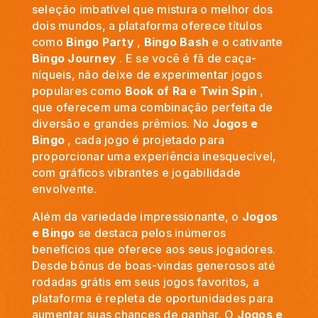
seleção imbatível que mistura o melhor dos
dois mundos, a plataforma oferece títulos
como
Bingo Party
,
Bingo Bash
e o cativante
Bingo Journey
. E se você é fã de caça-
níqueis, não deixe de experimentar jogos
populares como
Book of Ra
e
Twin Spin
,
que oferecem uma combinação perfeita de
diversão e grandes prêmios. No
Jogos e
Bingo
, cada jogo é projetado para
proporcionar uma experiência inesquecível,
com gráficos vibrantes e jogabilidade
envolvente.
Além da variedade impressionante, o
Jogos
e Bingo
se destaca pelos inúmeros
benefícios que oferece aos seus jogadores.
Desde bônus de boas-vindas generosos até
rodadas grátis em seus jogos favoritos, a
plataforma é repleta de oportunidades para
aumentar suas chances de ganhar. O
Jogos e