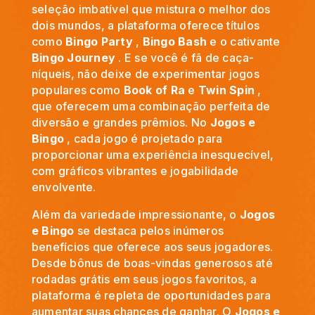
seleção imbatível que mistura o melhor dos
dois mundos, a plataforma oferece títulos
como
Bingo Party
,
Bingo Bash
e o cativante
Bingo Journey
. E se você é fã de caça-
níqueis, não deixe de experimentar jogos
populares como
Book of Ra
e
Twin Spin
,
que oferecem uma combinação perfeita de
diversão e grandes prêmios. No
Jogos e
Bingo
, cada jogo é projetado para
proporcionar uma experiência inesquecível,
com gráficos vibrantes e jogabilidade
envolvente.
Além da variedade impressionante, o
Jogos
e Bingo
se destaca pelos inúmeros
benefícios que oferece aos seus jogadores.
Desde bônus de boas-vindas generosos até
rodadas grátis em seus jogos favoritos, a
plataforma é repleta de oportunidades para
aumentar suas chances de ganhar. O
Jogos e