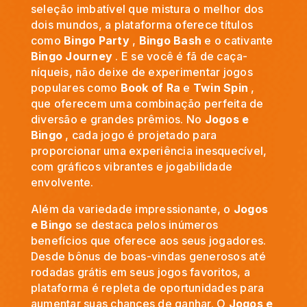
seleção imbatível que mistura o melhor dos
dois mundos, a plataforma oferece títulos
como
Bingo Party
,
Bingo Bash
e o cativante
Bingo Journey
. E se você é fã de caça-
níqueis, não deixe de experimentar jogos
populares como
Book of Ra
e
Twin Spin
,
que oferecem uma combinação perfeita de
diversão e grandes prêmios. No
Jogos e
Bingo
, cada jogo é projetado para
proporcionar uma experiência inesquecível,
com gráficos vibrantes e jogabilidade
envolvente.
Além da variedade impressionante, o
Jogos
e Bingo
se destaca pelos inúmeros
benefícios que oferece aos seus jogadores.
Desde bônus de boas-vindas generosos até
rodadas grátis em seus jogos favoritos, a
plataforma é repleta de oportunidades para
aumentar suas chances de ganhar. O
Jogos e