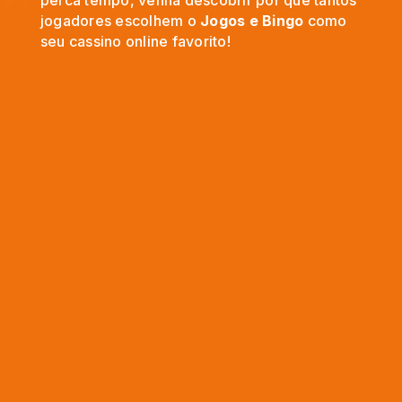
perca tempo, venha descobrir por que tantos
jogadores escolhem o
Jogos e Bingo
como
seu cassino online favorito!
Últimas promoções
Bônus de Boas-Vindas de
100% até R$1000 na VBET