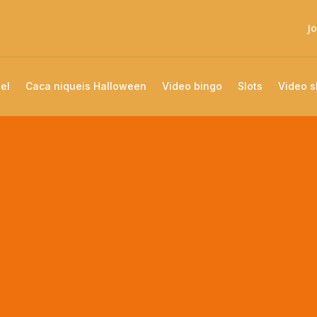
J
el
Caca niqueis Halloween
Video bingo
Slots
Video s
 ao
os
go!