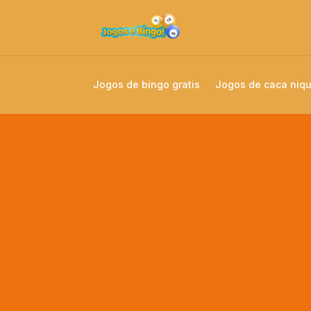
Jogos de bingo gratis
Jogos de caca niqu
Bem-vindo
universo d
jogos e bin