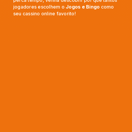
perca tempo, venha descobrir por que tantos
jogadores escolhem o
Jogos e Bingo
como
seu cassino online favorito!
Últimas promoções
Bônus de Boas-Vindas de
100% até R$1000 na VBET