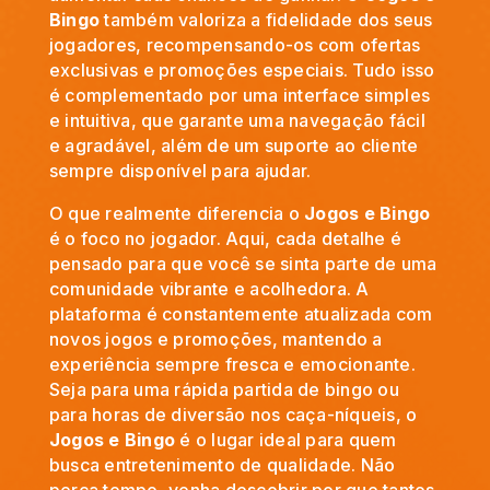
Bingo
também valoriza a fidelidade dos seus
jogadores, recompensando-os com ofertas
exclusivas e promoções especiais. Tudo isso
é complementado por uma interface simples
e intuitiva, que garante uma navegação fácil
e agradável, além de um suporte ao cliente
sempre disponível para ajudar.
O que realmente diferencia o
Jogos e Bingo
é o foco no jogador. Aqui, cada detalhe é
pensado para que você se sinta parte de uma
comunidade vibrante e acolhedora. A
plataforma é constantemente atualizada com
novos jogos e promoções, mantendo a
experiência sempre fresca e emocionante.
Seja para uma rápida partida de bingo ou
para horas de diversão nos caça-níqueis, o
Jogos e Bingo
é o lugar ideal para quem
busca entretenimento de qualidade. Não