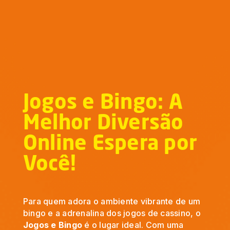
Mais jogos aqui
Jogos e Bingo: A
Melhor Diversão
Online Espera por
Você!
Para quem adora o ambiente vibrante de um
bingo e a adrenalina dos jogos de cassino, o
Jogos e Bingo
é o lugar ideal. Com uma