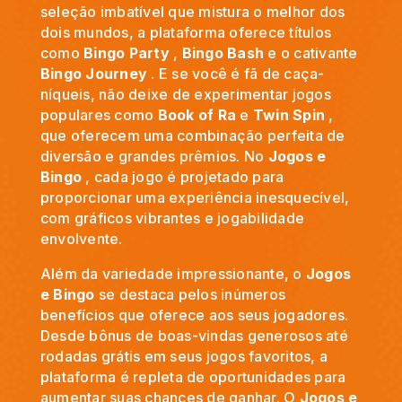
seleção imbatível que mistura o melhor dos
dois mundos, a plataforma oferece títulos
como
Bingo Party
,
Bingo Bash
e o cativante
Bingo Journey
. E se você é fã de caça-
níqueis, não deixe de experimentar jogos
populares como
Book of Ra
e
Twin Spin
,
que oferecem uma combinação perfeita de
diversão e grandes prêmios. No
Jogos e
Bingo
, cada jogo é projetado para
proporcionar uma experiência inesquecível,
com gráficos vibrantes e jogabilidade
envolvente.
Além da variedade impressionante, o
Jogos
e Bingo
se destaca pelos inúmeros
benefícios que oferece aos seus jogadores.
Desde bônus de boas-vindas generosos até
rodadas grátis em seus jogos favoritos, a
plataforma é repleta de oportunidades para
aumentar suas chances de ganhar. O
Jogos e