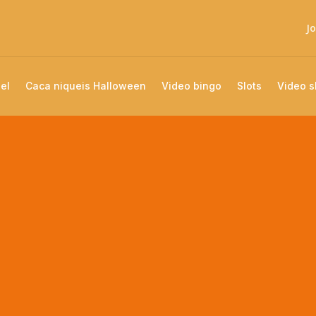
J
el
Caca niqueis Halloween
Video bingo
Slots
Video s
 ao
os
go!