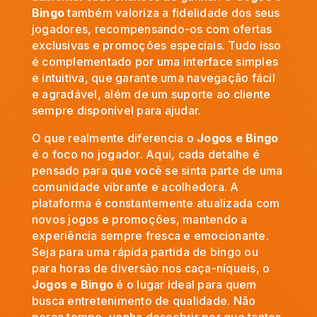
Bingo
também valoriza a fidelidade dos seus
jogadores, recompensando-os com ofertas
exclusivas e promoções especiais. Tudo isso
é complementado por uma interface simples
e intuitiva, que garante uma navegação fácil
e agradável, além de um suporte ao cliente
sempre disponível para ajudar.
O que realmente diferencia o
Jogos e Bingo
é o foco no jogador. Aqui, cada detalhe é
pensado para que você se sinta parte de uma
comunidade vibrante e acolhedora. A
plataforma é constantemente atualizada com
novos jogos e promoções, mantendo a
experiência sempre fresca e emocionante.
Seja para uma rápida partida de bingo ou
para horas de diversão nos caça-níqueis, o
Jogos e Bingo
é o lugar ideal para quem
busca entretenimento de qualidade. Não