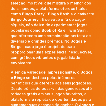
seleção imbatível que mistura o melhor dos
dois mundos, a plataforma oferece títulos
como
Bingo Party
,
Bingo Bash
e o cativante
Bingo Journey
. E se você é fã de caça-
níqueis, não deixe de experimentar jogos
populares como
Book of Ra
e
Twin Spin
,
que oferecem uma combinação perfeita de
diversão e grandes prêmios. No
Jogos e
Bingo
, cada jogo é projetado para
proporcionar uma experiência inesquecível,
com gráficos vibrantes e jogabilidade
envolvente.
Além da variedade impressionante, o
Jogos
e Bingo
se destaca pelos inúmeros
benefícios que oferece aos seus jogadores.
Desde bônus de boas-vindas generosos até
rodadas grátis em seus jogos favoritos, a
plataforma é repleta de oportunidades para
aumentar suas chances de ganhar. O
Jogos e