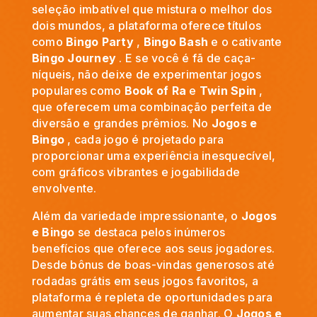
seleção imbatível que mistura o melhor dos
dois mundos, a plataforma oferece títulos
como
Bingo Party
,
Bingo Bash
e o cativante
Bingo Journey
. E se você é fã de caça-
níqueis, não deixe de experimentar jogos
populares como
Book of Ra
e
Twin Spin
,
que oferecem uma combinação perfeita de
diversão e grandes prêmios. No
Jogos e
Bingo
, cada jogo é projetado para
proporcionar uma experiência inesquecível,
com gráficos vibrantes e jogabilidade
envolvente.
Além da variedade impressionante, o
Jogos
e Bingo
se destaca pelos inúmeros
benefícios que oferece aos seus jogadores.
Desde bônus de boas-vindas generosos até
rodadas grátis em seus jogos favoritos, a
plataforma é repleta de oportunidades para
aumentar suas chances de ganhar. O
Jogos e