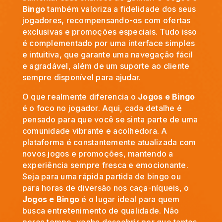
Bingo
também valoriza a fidelidade dos seus
jogadores, recompensando-os com ofertas
exclusivas e promoções especiais. Tudo isso
é complementado por uma interface simples
e intuitiva, que garante uma navegação fácil
e agradável, além de um suporte ao cliente
sempre disponível para ajudar.
O que realmente diferencia o
Jogos e Bingo
é o foco no jogador. Aqui, cada detalhe é
pensado para que você se sinta parte de uma
comunidade vibrante e acolhedora. A
plataforma é constantemente atualizada com
novos jogos e promoções, mantendo a
experiência sempre fresca e emocionante.
Seja para uma rápida partida de bingo ou
para horas de diversão nos caça-níqueis, o
Jogos e Bingo
é o lugar ideal para quem
busca entretenimento de qualidade. Não