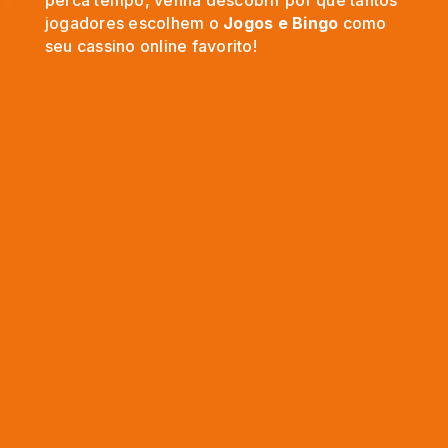
perca tempo, venha descobrir por que tantos
jogadores escolhem o
Jogos e Bingo
como
seu cassino online favorito!
Últimas promoções
Bônus de Boas-Vindas de
100% até R$1000 na VBET