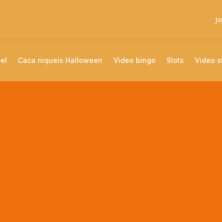
J
el
Caca niqueis Halloween
Video bingo
Slots
Video s
 ao
os
go!