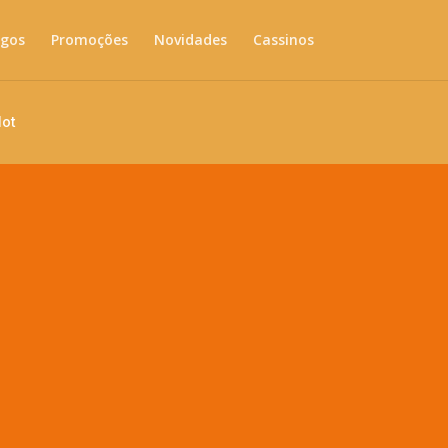
ogos
Promoções
Novidades
Cassinos
lot