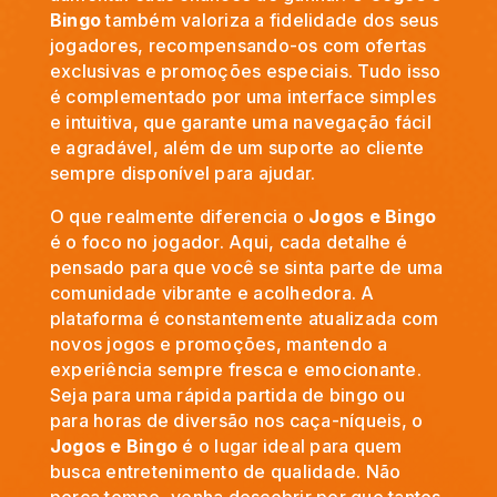
Bingo
também valoriza a fidelidade dos seus
jogadores, recompensando-os com ofertas
exclusivas e promoções especiais. Tudo isso
é complementado por uma interface simples
e intuitiva, que garante uma navegação fácil
e agradável, além de um suporte ao cliente
sempre disponível para ajudar.
O que realmente diferencia o
Jogos e Bingo
é o foco no jogador. Aqui, cada detalhe é
pensado para que você se sinta parte de uma
comunidade vibrante e acolhedora. A
plataforma é constantemente atualizada com
novos jogos e promoções, mantendo a
experiência sempre fresca e emocionante.
Seja para uma rápida partida de bingo ou
para horas de diversão nos caça-níqueis, o
Jogos e Bingo
é o lugar ideal para quem
busca entretenimento de qualidade. Não