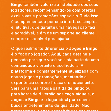
Bingo
também valoriza a fidelidade dos seus
jogadores, recompensando-os com ofertas
exclusivas e promoções especiais. Tudo isso
é complementado por uma interface simples
e intuitiva, que garante uma navegação fácil
e agradável, além de um suporte ao cliente
sempre disponível para ajudar.
O que realmente diferencia o
Jogos e Bingo
é o foco no jogador. Aqui, cada detalhe é
pensado para que você se sinta parte de uma
comunidade vibrante e acolhedora. A
plataforma é constantemente atualizada com
novos jogos e promoções, mantendo a
experiência sempre fresca e emocionante.
Seja para uma rápida partida de bingo ou
para horas de diversão nos caça-níqueis, o
Jogos e Bingo
é o lugar ideal para quem
busca entretenimento de qualidade. Não