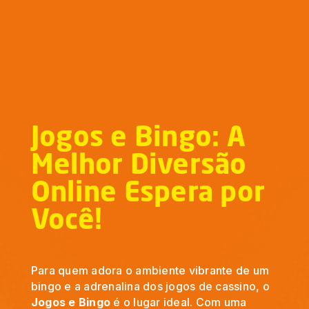
Mais jogos aqui
Jogos e Bingo: A
Melhor Diversão
Online Espera por
Você!
Para quem adora o ambiente vibrante de um
bingo e a adrenalina dos jogos de cassino, o
Jogos e Bingo
é o lugar ideal. Com uma