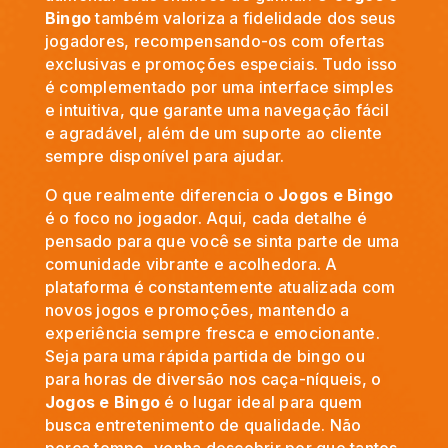
Bingo
também valoriza a fidelidade dos seus
jogadores, recompensando-os com ofertas
exclusivas e promoções especiais. Tudo isso
é complementado por uma interface simples
e intuitiva, que garante uma navegação fácil
e agradável, além de um suporte ao cliente
sempre disponível para ajudar.
O que realmente diferencia o
Jogos e Bingo
é o foco no jogador. Aqui, cada detalhe é
pensado para que você se sinta parte de uma
comunidade vibrante e acolhedora. A
plataforma é constantemente atualizada com
novos jogos e promoções, mantendo a
experiência sempre fresca e emocionante.
Seja para uma rápida partida de bingo ou
para horas de diversão nos caça-níqueis, o
Jogos e Bingo
é o lugar ideal para quem
busca entretenimento de qualidade. Não