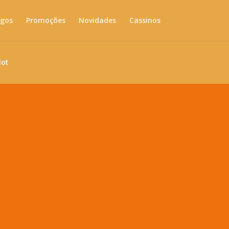
ogos
Promoções
Novidades
Cassinos
lot