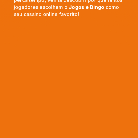
perca tempo, venha descobrir por que tantos
jogadores escolhem o
Jogos e Bingo
como
seu cassino online favorito!
Últimas promoções
Bônus de Boas-Vindas de
100% até R$1000 na VBET