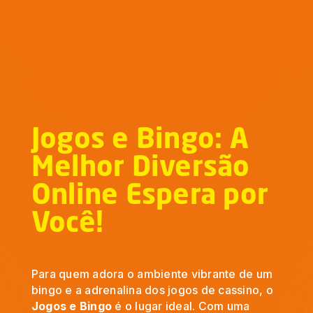
Mais jogos aqui
Jogos e Bingo: A
Melhor Diversão
Online Espera por
Você!
Para quem adora o ambiente vibrante de um
bingo e a adrenalina dos jogos de cassino, o
Jogos e Bingo
é o lugar ideal. Com uma