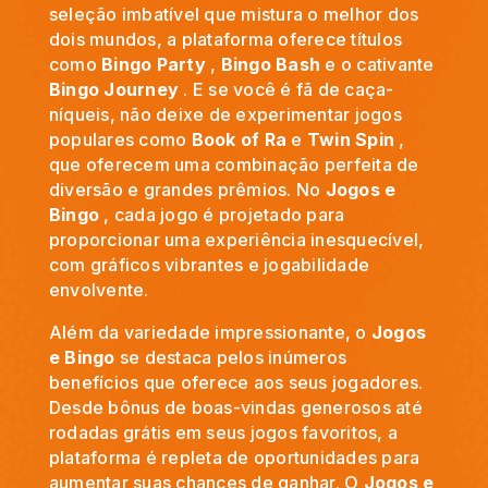
seleção imbatível que mistura o melhor dos
dois mundos, a plataforma oferece títulos
como
Bingo Party
,
Bingo Bash
e o cativante
Bingo Journey
. E se você é fã de caça-
níqueis, não deixe de experimentar jogos
populares como
Book of Ra
e
Twin Spin
,
que oferecem uma combinação perfeita de
diversão e grandes prêmios. No
Jogos e
Bingo
, cada jogo é projetado para
proporcionar uma experiência inesquecível,
com gráficos vibrantes e jogabilidade
envolvente.
Além da variedade impressionante, o
Jogos
e Bingo
se destaca pelos inúmeros
benefícios que oferece aos seus jogadores.
Desde bônus de boas-vindas generosos até
rodadas grátis em seus jogos favoritos, a
plataforma é repleta de oportunidades para
aumentar suas chances de ganhar. O
Jogos e