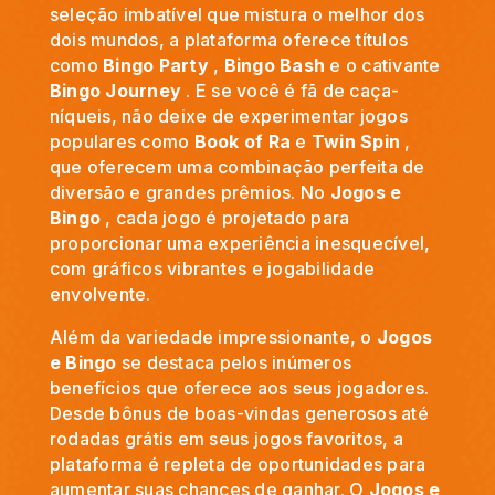
seleção imbatível que mistura o melhor dos
dois mundos, a plataforma oferece títulos
como
Bingo Party
,
Bingo Bash
e o cativante
Bingo Journey
. E se você é fã de caça-
níqueis, não deixe de experimentar jogos
populares como
Book of Ra
e
Twin Spin
,
que oferecem uma combinação perfeita de
diversão e grandes prêmios. No
Jogos e
Bingo
, cada jogo é projetado para
proporcionar uma experiência inesquecível,
com gráficos vibrantes e jogabilidade
envolvente.
Além da variedade impressionante, o
Jogos
e Bingo
se destaca pelos inúmeros
benefícios que oferece aos seus jogadores.
Desde bônus de boas-vindas generosos até
rodadas grátis em seus jogos favoritos, a
plataforma é repleta de oportunidades para
aumentar suas chances de ganhar. O
Jogos e