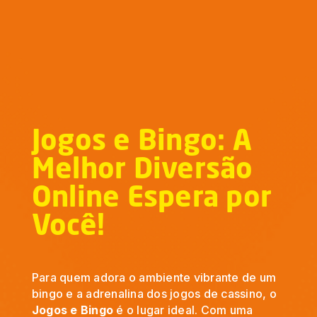
Mais jogos aqui
Jogos e Bingo: A
Melhor Diversão
Online Espera por
Você!
Para quem adora o ambiente vibrante de um
bingo e a adrenalina dos jogos de cassino, o
Jogos e Bingo
é o lugar ideal. Com uma