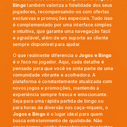
Bingo
também valoriza a fidelidade dos seus
jogadores, recompensando-os com ofertas
exclusivas e promoções especiais. Tudo isso
é complementado por uma interface simples
e intuitiva, que garante uma navegação fácil
e agradável, além de um suporte ao cliente
sempre disponível para ajudar.
O que realmente diferencia o
Jogos e Bingo
é o foco no jogador. Aqui, cada detalhe é
pensado para que você se sinta parte de uma
comunidade vibrante e acolhedora. A
plataforma é constantemente atualizada com
novos jogos e promoções, mantendo a
experiência sempre fresca e emocionante.
Seja para uma rápida partida de bingo ou
para horas de diversão nos caça-níqueis, o
Jogos e Bingo
é o lugar ideal para quem
busca entretenimento de qualidade. Não