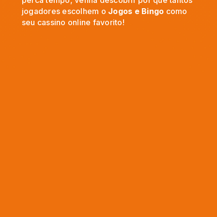
perca tempo, venha descobrir por que tantos
jogadores escolhem o
Jogos e Bingo
como
seu cassino online favorito!
Últimas promoções
Bônus de Boas-Vindas de
100% até R$1000 na VBET