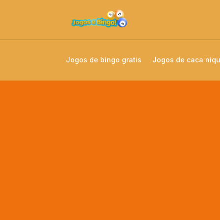
Jogos de bingo gratis
Jogos de caca niqu
Bem-vindo
universo d
jogos e bin