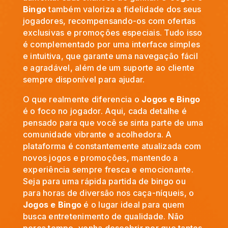
Bingo
também valoriza a fidelidade dos seus
jogadores, recompensando-os com ofertas
exclusivas e promoções especiais. Tudo isso
é complementado por uma interface simples
e intuitiva, que garante uma navegação fácil
e agradável, além de um suporte ao cliente
sempre disponível para ajudar.
O que realmente diferencia o
Jogos e Bingo
é o foco no jogador. Aqui, cada detalhe é
pensado para que você se sinta parte de uma
comunidade vibrante e acolhedora. A
plataforma é constantemente atualizada com
novos jogos e promoções, mantendo a
experiência sempre fresca e emocionante.
Seja para uma rápida partida de bingo ou
para horas de diversão nos caça-níqueis, o
Jogos e Bingo
é o lugar ideal para quem
busca entretenimento de qualidade. Não