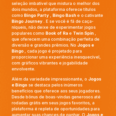
seleção imbatível que mistura o melhor dos
dois mundos, a plataforma oferece títulos
como
Bingo Party
,
Bingo Bash
e o cativante
Bingo Journey
. E se você é fã de caça-
níqueis, não deixe de experimentar jogos
populares como
Book of Ra
e
Twin Spin
,
que oferecem uma combinação perfeita de
diversão e grandes prêmios. No
Jogos e
Bingo
, cada jogo é projetado para
proporcionar uma experiência inesquecível,
com gráficos vibrantes e jogabilidade
envolvente.
Além da variedade impressionante, o
Jogos
e Bingo
se destaca pelos inúmeros
benefícios que oferece aos seus jogadores.
Desde bônus de boas-vindas generosos até
rodadas grátis em seus jogos favoritos, a
plataforma é repleta de oportunidades para
aumentar suas chances de ganhar. O
Jogos e