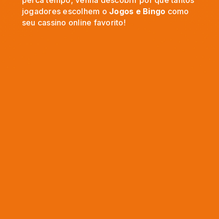
perca tempo, venha descobrir por que tantos
jogadores escolhem o
Jogos e Bingo
como
seu cassino online favorito!
Últimas promoções
Bônus de Boas-Vindas de
100% até R$1000 na VBET