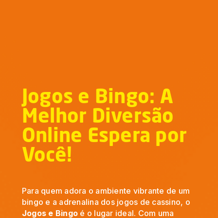
Mais jogos aqui
Jogos e Bingo: A
Melhor Diversão
Online Espera por
Você!
Para quem adora o ambiente vibrante de um
bingo e a adrenalina dos jogos de cassino, o
Jogos e Bingo
é o lugar ideal. Com uma