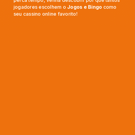
perca tempo, venha descobrir por que tantos
jogadores escolhem o
Jogos e Bingo
como
seu cassino online favorito!
Últimas promoções
Bônus de Boas-Vindas de
100% até R$1000 na VBET