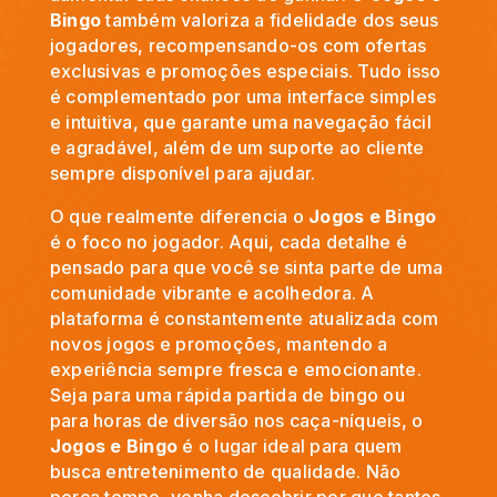
Bingo
também valoriza a fidelidade dos seus
jogadores, recompensando-os com ofertas
exclusivas e promoções especiais. Tudo isso
é complementado por uma interface simples
e intuitiva, que garante uma navegação fácil
e agradável, além de um suporte ao cliente
sempre disponível para ajudar.
O que realmente diferencia o
Jogos e Bingo
é o foco no jogador. Aqui, cada detalhe é
pensado para que você se sinta parte de uma
comunidade vibrante e acolhedora. A
plataforma é constantemente atualizada com
novos jogos e promoções, mantendo a
experiência sempre fresca e emocionante.
Seja para uma rápida partida de bingo ou
para horas de diversão nos caça-níqueis, o
Jogos e Bingo
é o lugar ideal para quem
busca entretenimento de qualidade. Não