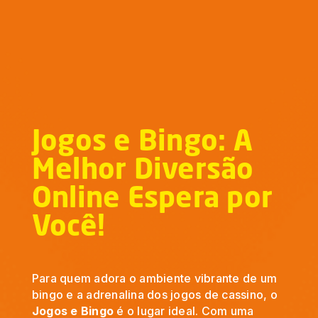
Mais jogos aqui
Jogos e Bingo: A
Melhor Diversão
Online Espera por
Você!
Para quem adora o ambiente vibrante de um
bingo e a adrenalina dos jogos de cassino, o
Jogos e Bingo
é o lugar ideal. Com uma