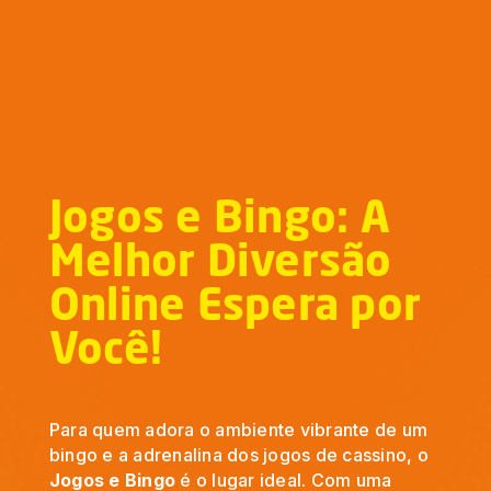
Mais jogos aqui
Jogos e Bingo: A
Melhor Diversão
Online Espera por
Você!
Para quem adora o ambiente vibrante de um
bingo e a adrenalina dos jogos de cassino, o
Jogos e Bingo
é o lugar ideal. Com uma