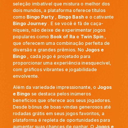
seleção imbatível que mistura o melhor dos
dois mundos, a plataforma oferece títulos
como
Bingo Party
,
Bingo Bash
e o cativante
Bingo Journey
. E se você é fã de caça-
níqueis, não deixe de experimentar jogos
populares como
Book of Ra
e
Twin Spin
,
que oferecem uma combinação perfeita de
diversão e grandes prêmios. No
Jogos e
Bingo
, cada jogo é projetado para
proporcionar uma experiência inesquecível,
com gráficos vibrantes e jogabilidade
envolvente.
Além da variedade impressionante, o
Jogos
e Bingo
se destaca pelos inúmeros
benefícios que oferece aos seus jogadores.
Desde bônus de boas-vindas generosos até
rodadas grátis em seus jogos favoritos, a
plataforma é repleta de oportunidades para
aumentar suas chances de ganhar. O
Jogos e