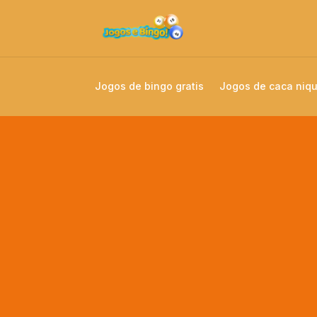
Jogos de bingo gratis
Jogos de caca niqu
Bem-vindo
universo d
jogos e bin