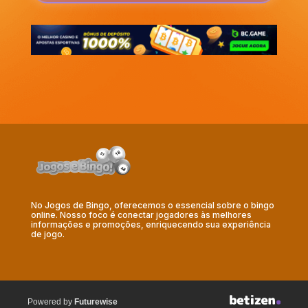
No Jogos de Bingo, oferecemos o essencial sobre o bingo
online. Nosso foco é conectar jogadores às melhores
informações e promoções, enriquecendo sua experiência
de jogo.
Powered by
Futurewise