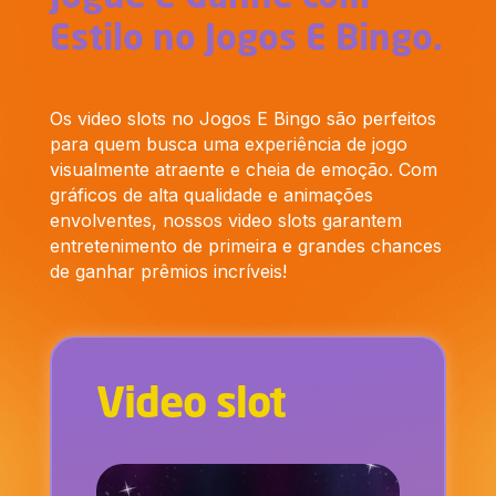
Estilo no Jogos E Bingo.
Os video slots no Jogos E Bingo são perfeitos
para quem busca uma experiência de jogo
visualmente atraente e cheia de emoção. Com
gráficos de alta qualidade e animações
envolventes, nossos video slots garantem
entretenimento de primeira e grandes chances
de ganhar prêmios incríveis!
Video slot