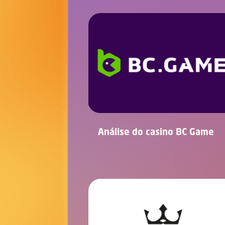
Análise do casino BC Game