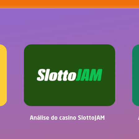
Análise do casino SlottoJAM