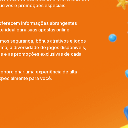
lusivos e promoções especiais
s oferecem informações abrangentes
e ideal para suas apostas online.
amos segurança, bônus atrativos e jogos
rma, a diversidade de jogos disponíveis,
as e as promoções exclusivas de cada
roporcionar uma experiência de alta
specialmente para você.