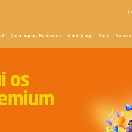
J
el
Caca niqueis Halloween
Video bingo
Slots
Video s
i os
remium