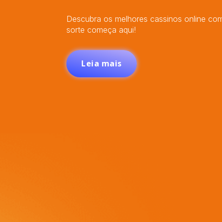
Descubra os melhores cassinos online co
sorte começa aqui!
Leia mais