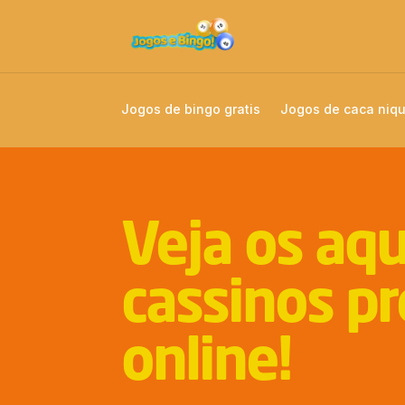
Jogos de bingo gratis
Jogos de caca niqu
Veja os aqu
cassinos p
online!