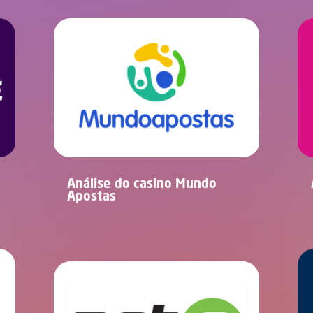
Análise do casino Mundo
Apostas