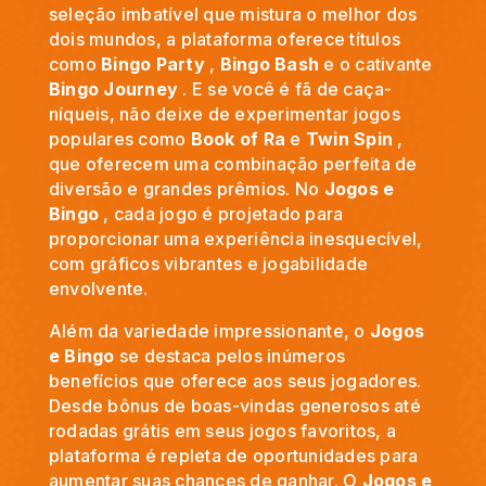
seleção imbatível que mistura o melhor dos
dois mundos, a plataforma oferece títulos
como
Bingo Party
,
Bingo Bash
e o cativante
Bingo Journey
. E se você é fã de caça-
níqueis, não deixe de experimentar jogos
populares como
Book of Ra
e
Twin Spin
,
que oferecem uma combinação perfeita de
diversão e grandes prêmios. No
Jogos e
Bingo
, cada jogo é projetado para
proporcionar uma experiência inesquecível,
com gráficos vibrantes e jogabilidade
envolvente.
Além da variedade impressionante, o
Jogos
e Bingo
se destaca pelos inúmeros
benefícios que oferece aos seus jogadores.
Desde bônus de boas-vindas generosos até
rodadas grátis em seus jogos favoritos, a
plataforma é repleta de oportunidades para
aumentar suas chances de ganhar. O
Jogos e