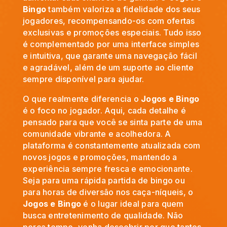
Bingo
também valoriza a fidelidade dos seus
jogadores, recompensando-os com ofertas
exclusivas e promoções especiais. Tudo isso
é complementado por uma interface simples
e intuitiva, que garante uma navegação fácil
e agradável, além de um suporte ao cliente
sempre disponível para ajudar.
O que realmente diferencia o
Jogos e Bingo
é o foco no jogador. Aqui, cada detalhe é
pensado para que você se sinta parte de uma
comunidade vibrante e acolhedora. A
plataforma é constantemente atualizada com
novos jogos e promoções, mantendo a
experiência sempre fresca e emocionante.
Seja para uma rápida partida de bingo ou
para horas de diversão nos caça-níqueis, o
Jogos e Bingo
é o lugar ideal para quem
busca entretenimento de qualidade. Não