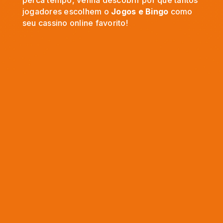
perca tempo, venha descobrir por que tantos
jogadores escolhem o
Jogos e Bingo
como
seu cassino online favorito!
Últimas promoções
Bônus de Boas-Vindas de
100% até R$1000 na VBET