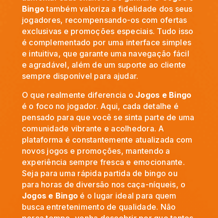
Bingo
também valoriza a fidelidade dos seus
jogadores, recompensando-os com ofertas
exclusivas e promoções especiais. Tudo isso
é complementado por uma interface simples
e intuitiva, que garante uma navegação fácil
e agradável, além de um suporte ao cliente
sempre disponível para ajudar.
O que realmente diferencia o
Jogos e Bingo
é o foco no jogador. Aqui, cada detalhe é
pensado para que você se sinta parte de uma
comunidade vibrante e acolhedora. A
plataforma é constantemente atualizada com
novos jogos e promoções, mantendo a
experiência sempre fresca e emocionante.
Seja para uma rápida partida de bingo ou
para horas de diversão nos caça-níqueis, o
Jogos e Bingo
é o lugar ideal para quem
busca entretenimento de qualidade. Não