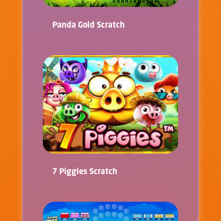
Panda Gold Scratch
7 Piggies Scratch