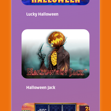
Lucky Halloween
Halloween Jack