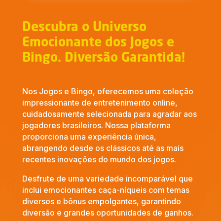
Descubra o Universo
Emocionante dos Jogos e
Bingo. Diversão Garantida!
Nos Jogos e Bingo, oferecemos uma coleção
impressionante de entretenimento online,
cuidadosamente selecionada para agradar aos
jogadores brasileiros. Nossa plataforma
proporciona uma experiência única,
abrangendo desde os clássicos até as mais
recentes inovações do mundo dos jogos.
Desfrute de uma variedade incomparável que
inclui emocionantes caça-níqueis com temas
diversos e bônus empolgantes, garantindo
diversão e grandes oportunidades de ganhos.