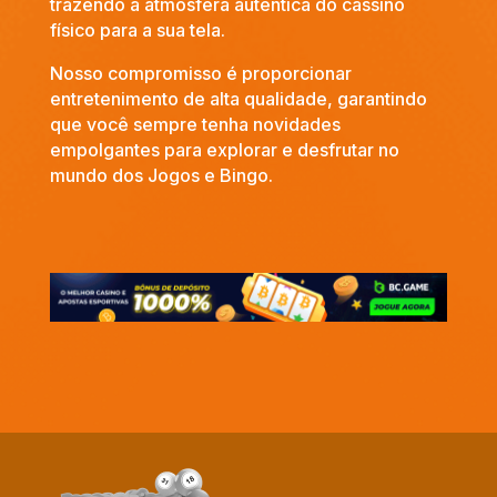
trazendo a atmosfera autêntica do cassino
físico para a sua tela.
Nosso compromisso é proporcionar
entretenimento de alta qualidade, garantindo
que você sempre tenha novidades
empolgantes para explorar e desfrutar no
mundo dos Jogos e Bingo.