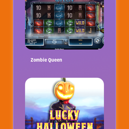
Zombie Queen