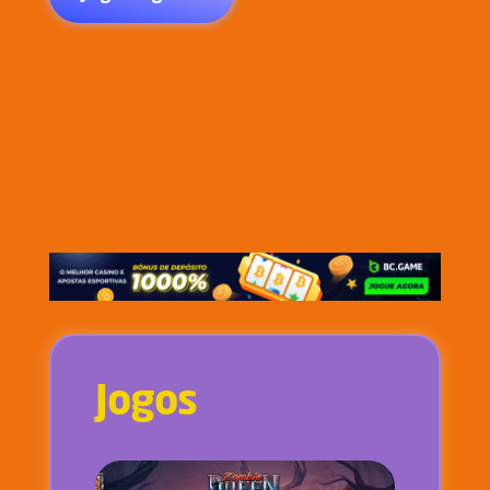
Jogos