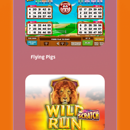
Flying Pigs