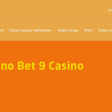
J
el
Caca niqueis Halloween
Video bingo
Slots
Video s
ino Bet 9 Casino