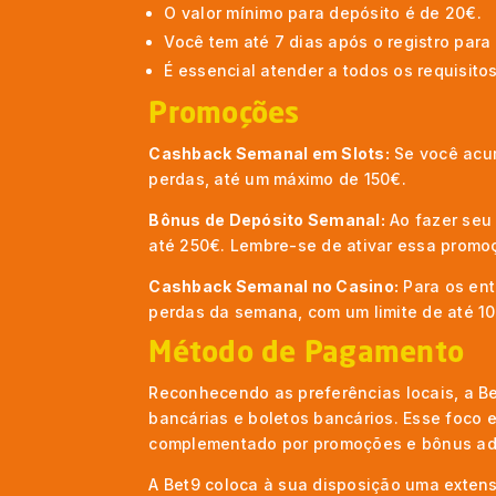
O valor mínimo para depósito é de 20€.
Você tem até 7 dias após o registro para 
É essencial atender a todos os requisito
Promoções
Cashback Semanal em Slots:
Se você acum
perdas, até um máximo de 150€.
Bônus de Depósito Semanal:
Ao fazer seu 
até 250€. Lembre-se de ativar essa promo
Cashback Semanal no Casino:
Para os ent
perdas da semana, com um limite de até 100
Método de Pagamento
Reconhecendo as preferências locais, a Bet
bancárias e boletos bancários. Esse foco 
complementado por promoções e bônus adic
A Bet9 coloca à sua disposição uma exten