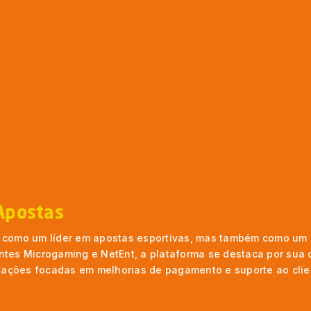
Apostas
s como um líder em apostas esportivas, mas também como um 
ntes Microgaming e NetEnt, a plataforma se destaca por sua 
lizações focadas em melhorias de pagamento e suporte ao cli