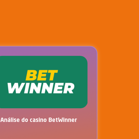
Análise do casino BetWinner