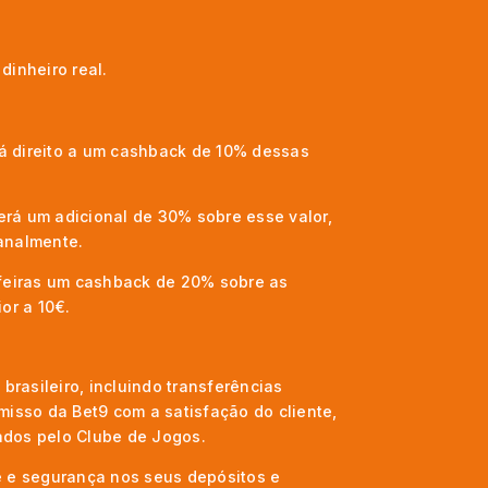
dinheiro real.
á direito a um cashback de 10% dessas
rá um adicional de 30% sobre esse valor,
analmente.
-feiras um cashback de 20% sobre as
or a 10€.
rasileiro, incluindo transferências
isso da Bet9 com a satisfação do cliente,
ados pelo Clube de Jogos.
e e segurança nos seus depósitos e