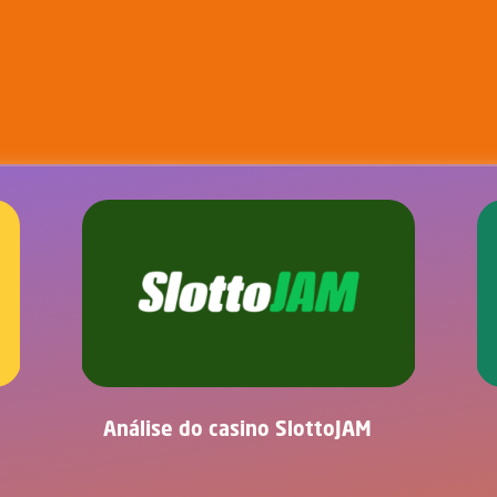
Análise do casino SlottoJAM