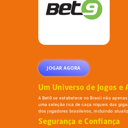
JOGAR AGORA
Um Universo de Jogos e 
A Bet9 se estabelece no Brasil não apena
uma seleção rica de caça níqueis das giga
dos jogadores brasileiros, incluindo atua
Segurança e Confiança