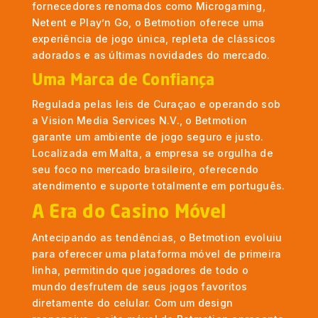
fornecedores renomados como Microgaming,
Netent e Play’n Go, o Betmotion oferece uma
experiência de jogo única, repleta de clássicos
adorados e as últimas novidades do mercado.
Uma Marca de Confiança
Regulada pelas leis de Curaçao e operando sob
a Vision Media Services N.V., o Betmotion
garante um ambiente de jogo seguro e justo.
Localizada em Malta, a empresa se orgulha de
seu foco no mercado brasileiro, oferecendo
atendimento e suporte totalmente em português.
A Era do Casino Móvel
Antecipando as tendências, o Betmotion evoluiu
para oferecer uma plataforma móvel de primeira
linha, permitindo que jogadores de todo o
mundo desfrutem de seus jogos favoritos
diretamente do celular. Com um design