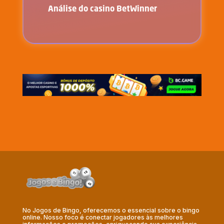
Análise do casino BetWinner
No Jogos de Bingo, oferecemos o essencial sobre o bingo
online. Nosso foco é conectar jogadores às melhores