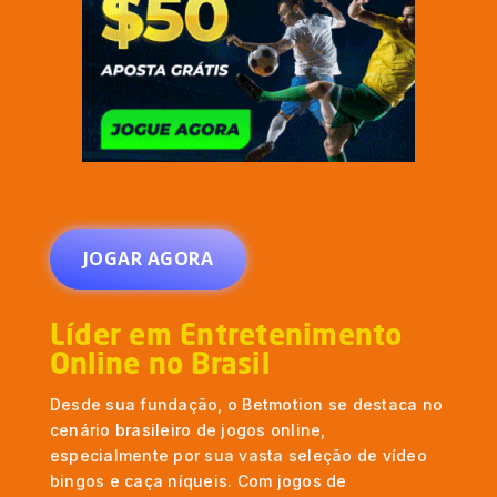
JOGAR AGORA
Líder em Entretenimento
Online no Brasil
Desde sua fundação, o Betmotion se destaca no
cenário brasileiro de jogos online,
especialmente por sua vasta seleção de vídeo
bingos e caça níqueis. Com jogos de