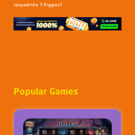
raspadinha 7 Piggies?
Popular Games