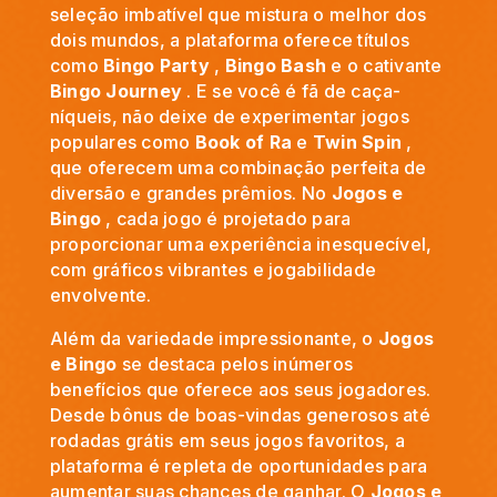
seleção imbatível que mistura o melhor dos
dois mundos, a plataforma oferece títulos
como
Bingo Party
,
Bingo Bash
e o cativante
Bingo Journey
. E se você é fã de caça-
níqueis, não deixe de experimentar jogos
populares como
Book of Ra
e
Twin Spin
,
que oferecem uma combinação perfeita de
diversão e grandes prêmios. No
Jogos e
Bingo
, cada jogo é projetado para
proporcionar uma experiência inesquecível,
com gráficos vibrantes e jogabilidade
envolvente.
Além da variedade impressionante, o
Jogos
e Bingo
se destaca pelos inúmeros
benefícios que oferece aos seus jogadores.
Desde bônus de boas-vindas generosos até
rodadas grátis em seus jogos favoritos, a
plataforma é repleta de oportunidades para
aumentar suas chances de ganhar. O
Jogos e