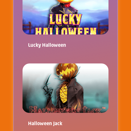
Lucky Halloween
Halloween Jack