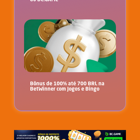
do BC.GAME
Bônus de 100% até 700 BRL na
BetWinner com Jogos e Bingo