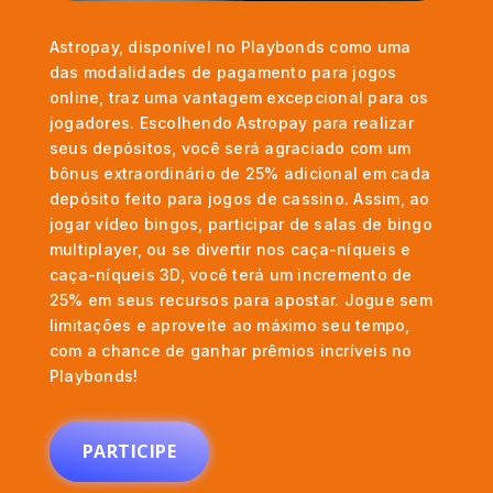
Astropay, disponível no Playbonds como uma
das modalidades de pagamento para jogos
online, traz uma vantagem excepcional para os
jogadores. Escolhendo Astropay para realizar
seus depósitos, você será agraciado com um
bônus extraordinário de 25% adicional em cada
depósito feito para jogos de cassino. Assim, ao
jogar vídeo bingos, participar de salas de bingo
multiplayer, ou se divertir nos caça-níqueis e
caça-níqueis 3D, você terá um incremento de
25% em seus recursos para apostar. Jogue sem
limitações e aproveite ao máximo seu tempo,
com a chance de ganhar prêmios incríveis no
Playbonds!
PARTICIPE