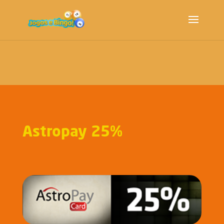
Astropay 25%