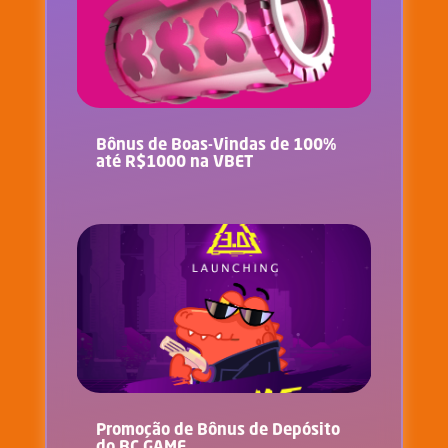
Bônus de Boas-Vindas de 100%
até R$1000 na VBET
Promoção de Bônus de Depósito