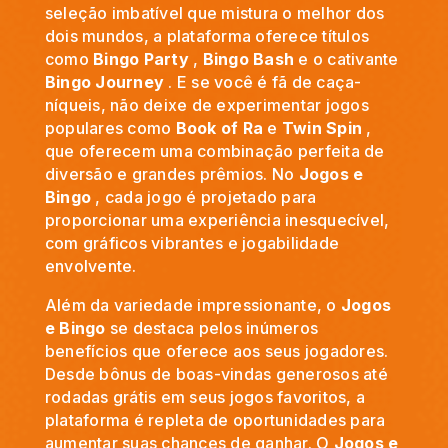
seleção imbatível que mistura o melhor dos
dois mundos, a plataforma oferece títulos
como
Bingo Party
,
Bingo Bash
e o cativante
Bingo Journey
. E se você é fã de caça-
níqueis, não deixe de experimentar jogos
populares como
Book of Ra
e
Twin Spin
,
que oferecem uma combinação perfeita de
diversão e grandes prêmios. No
Jogos e
Bingo
, cada jogo é projetado para
proporcionar uma experiência inesquecível,
com gráficos vibrantes e jogabilidade
envolvente.
Além da variedade impressionante, o
Jogos
e Bingo
se destaca pelos inúmeros
benefícios que oferece aos seus jogadores.
Desde bônus de boas-vindas generosos até
rodadas grátis em seus jogos favoritos, a
plataforma é repleta de oportunidades para
aumentar suas chances de ganhar. O
Jogos e